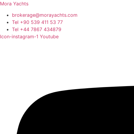
Mora Yachts
brokerage@morayachts.com
Tel +90 539 411 53 77
Tel +44 7867 434879
Icon-instagram-1
Youtube